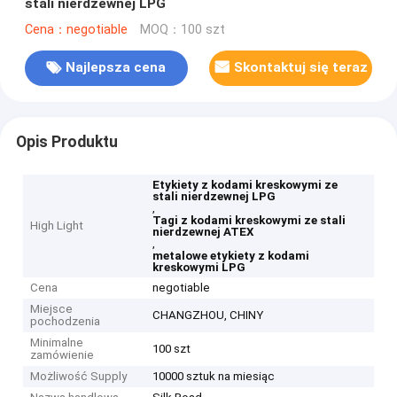
stali nierdzewnej LPG
Cena：negotiable
MOQ：100 szt
Najlepsza cena
Skontaktuj się teraz
Opis Produktu
Etykiety z kodami kreskowymi ze
stali nierdzewnej LPG
,
Tagi z kodami kreskowymi ze stali
High Light
nierdzewnej ATEX
,
metalowe etykiety z kodami
kreskowymi LPG
Cena
negotiable
Miejsce
CHANGZHOU, CHINY
pochodzenia
Minimalne
100 szt
zamówienie
Możliwość Supply
10000 sztuk na miesiąc