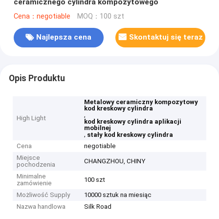
ceramicznego cylindra kompozytowego
Cena：negotiable
MOQ：100 szt
Najlepsza cena
Skontaktuj się teraz
Opis Produktu
Metalowy ceramiczny kompozytowy
kod kreskowy cylindra
,
High Light
kod kreskowy cylindra aplikacji
mobilnej
,
stały kod kreskowy cylindra
Cena
negotiable
Miejsce
CHANGZHOU, CHINY
pochodzenia
Minimalne
100 szt
zamówienie
Możliwość Supply
10000 sztuk na miesiąc
Nazwa handlowa
Silk Road