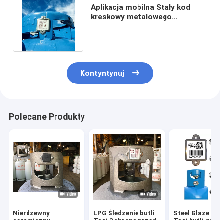
Aplikacja mobilna Stały kod
kreskowy metalowego
ceramicznego cylindra
kompozytowego
Kontyntynuj
Polecane Produkty
Nierdzewny
LPG Śledzenie butli
Steel Glaze Q