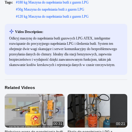
Tags:
#
180 kg Maszyna do napełniania butli z gazem LPG
#
50g Maszyna do napełniania butli z gazem LPG
#
120 kg Maszyna do napełniania butli z gazem LPG
Video Description:
Odkryj maszynę do napełniania butli gazowych LPG ATEX, inteligentne
rozwiązanie do precyzyjnego napełniania LPG i śledzenia butli. System ten
obejmuje dwie wagi skanujące i serwer komunikacyjny do bezproblemowego
przesyłania danych do chmury. Idealny dla stacji benzynowych, zapewnia
bezpieczeństwo i wydajność dzięki zaawansowanym funkcjom, takim jak
skanowanie kodów kreskowych i rejestracja danych w czasie rzeczywistym.
Related Videos
00:31
00:21