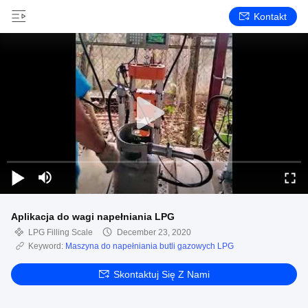
Kontakt
Aplikacja do wagi napełniania LPG
LPG Filling Scale
December 23, 2020
Keyword:
Maszyna do napełniania butli gazowych LPG
Skontaktuj Się Z Nami