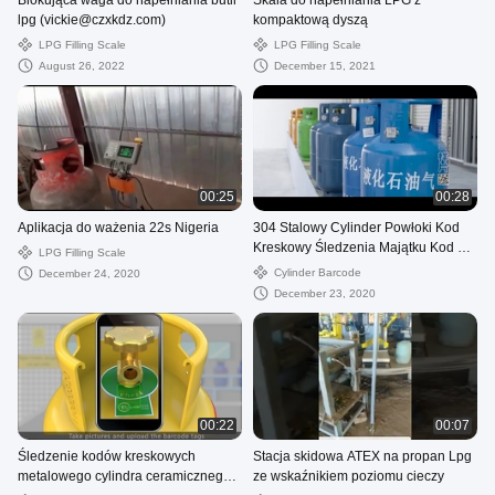
Blokująca waga do napełniania butli
Skala do napełniania LPG z
lpg (vickie@czxkdz.com)
kompaktową dyszą
LPG Filling Scale
LPG Filling Scale
August 26, 2022
December 15, 2021
00:25
00:28
Aplikacja do ważenia 22s Nigeria
304 Stalowy Cylinder Powłoki Kod
Kreskowy Śledzenia Majątku Kod QR
LPG Filling Scale
Odporność na Olej
Cylinder Barcode
December 24, 2020
December 23, 2020
00:22
00:07
Śledzenie kodów kreskowych
Stacja skidowa ATEX na propan Lpg
metalowego cylindra ceramicznego z
ze wskaźnikiem poziomu cieczy