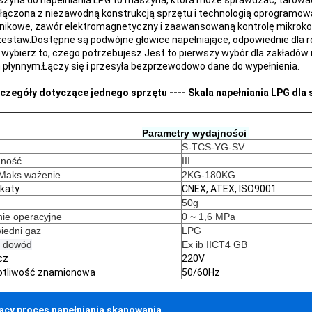
zyna do napełniania LPG to maszyna, która może sprawdzać, tarować
ołączona z niezawodną konstrukcją sprzętu i technologią oprogramo
nikowe, zawór elektromagnetyczny i zaawansowaną kontrolę mikrokomp
zestaw.Dostępne są podwójne głowice napełniające, odpowiednie dla r
 wybierz to, czego potrzebujesz.Jest to pierwszy wybór dla zakładów 
płynnym.Łączy się i przesyła bezprzewodowo dane do wypełnienia.
czegóły dotyczące jednego sprzętu ---- Skala napełniania LPG dla 
Parametry wydajności 
S-TCS-YG-SV
dność
III
 Maks.ważenie
2KG-180KG
ikaty
CNEX, ATEX, ISO9001
50g
nie operacyjne
0 ~ 1,6 MPa
iedni gaz
LPG 
 dowód
Ex ib IICT4 GB
cz
220V
otliwość znamionowa
50/60Hz
ący proces napełniania skanowania