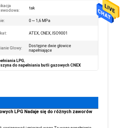
ikacja
tak
zewodowa:
ie:
0 ~ 1,6 MPa
kat:
ATEX, CNEX, ISO9001
Dostępne dwie głowice
ianie Głowy:
napełniające
ełniania LPG
,
szyna do napełniania butli gazowych CNEX
azowych LPG Nadaje się do różnych zaworów