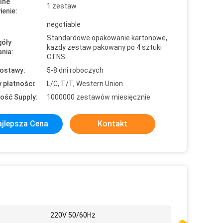
lne
1 zestaw
enie:
negotiable
Standardowe opakowanie kartonowe,
óły
każdy zestaw pakowany po 4 sztuki
nia:
CTNS
ostawy:
5-8 dni roboczych
 płatności:
L/C, T/T, Western Union
ość Supply:
1000000 zestawów miesięcznie
jlepsza Cena
Kontakt
220V 50/60Hz