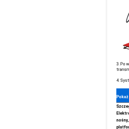
3. Po 
transm
4. Sys
Pokaż
Szczeg
Elektr
nośny,
platfo