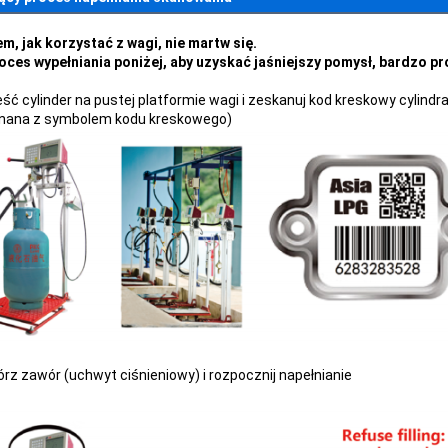
em, jak korzystać z wagi, nie martw się.
oces wypełniania poniżej, aby uzyskać jaśniejszy pomysł, bardzo p
eść cylinder na pustej platformie wagi i zeskanuj kod kreskowy cylindra 
nana z symbolem kodu kreskowego)
órz zawór (uchwyt ciśnieniowy) i rozpocznij napełnianie