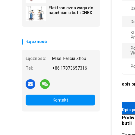
Elektroniczna waga do
Dz
napełniania butli CNEX
D
Kl
P
Łączność
P
Wa
Łączność:
Miss. Felicia Zhou
Po
Tel:
+86 17873657316
opis p
Kontakt
Opis p
Podwó
butli