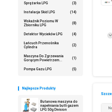
Sprężarka LPG
(3)
Instalacja Skid LPG
(14)
Wskaźnik Poziomu W
(8)
Zbiorniku LPG
Detektor Wycieków LPG
(4)
Łańcuch Przenośnika
(2)
Cylindra
Maszyna Do Zgrzewania
(1)
Gorącym Powietrzem...
Pompa Gazu LPG
(5)
Najlepsze Produkty
Szczeg
Butanowa maszyna do
napełniania butli gazem
N
LPG 50g Division