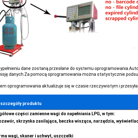
wypełnieniu dane zostaną przesłane do systemu oprogramowania.Auto
isję danych.Za pomocą oprogramowania można statystycznie podsumo
tem oprogramowania aktualizuje się w czasie rzeczywistym i przesyła 
 szczegóły produktu
ółowe części zamienne wagi do napełniania LPG, w tym:
ozawór, skrzynka zasilająca, beczka wisząca, narzędzia, wyświetlac
rma wagi, skaner i uchwyt, uszczelki