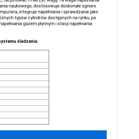
, racjonować i mierzyć wagę.Ta waga napełniania
wania naukowego, dostosowuje doskonałe ogniwo
utera, integruje napełnianie i sprawdzanie jako
óżnych typów cylindrów dostępnych na rynku, po
napełniania gazem płynnym i stacji napełniania
systemu śledzenia: