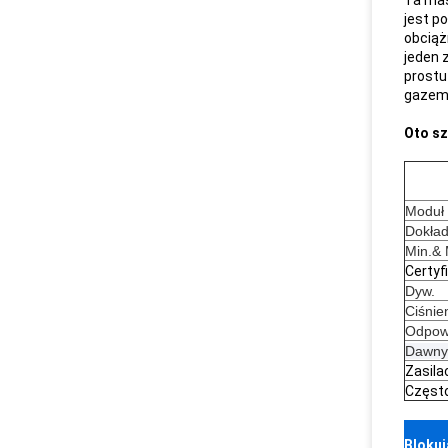
Ta mas
jest p
obciąż
jeden 
prostu
gazem 
Oto sz
Moduł
Dokła
Min.&
Certyf
Dyw.
Ciśnie
Odpow
Dawny
Zasila
Częst
Blokuj