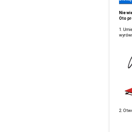
Nie wi
Oto pr
1. Umi
wyrów
2. Otw