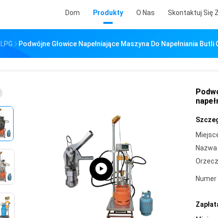
Dom
Produkty
O Nas
Skontaktuj Się 
 LPG
Podwójne Głowice Napełniające Maszyna Do Napełniania Butli
Podwó
napeł
Szczeg
Miejsc
Nazwa 
Orzecz
Numer 
Zapłat