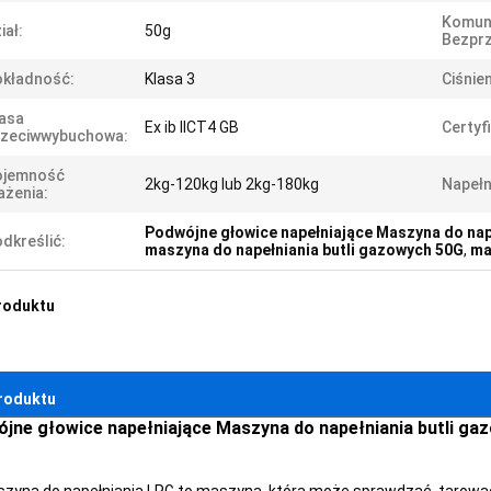
Komun
iał:
50g
Bezpr
okładność:
Klasa 3
Ciśnien
asa
Ex ib IICT4 GB
Certyfi
rzeciwwybuchowa:
ojemność
2kg-120kg lub 2kg-180kg
Napełn
żenia:
Podwójne głowice napełniające Maszyna do nap
dkreślić:
maszyna do napełniania butli gazowych 50G
,
ma
roduktu
roduktu
jne głowice napełniające Maszyna do napełniania butli g