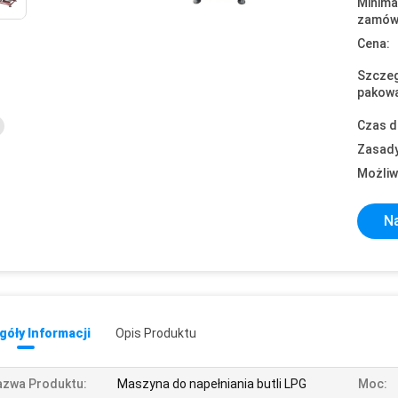
Minima
zamówi
Cena:
Szczeg
pakowa
Czas d
Zasady
Możliw
Na
óły Informacji
Opis Produktu
azwa Produktu:
Maszyna do napełniania butli LPG
Moc: