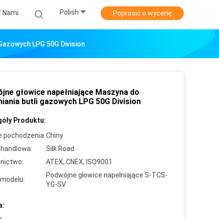
Polish
Z Nami
Poprosić o wycenę
 Gazowych LPG 50G Division
jne głowice napełniające Maszyna do
niania butli gazowych LPG 50G Division
óły Produktu:
e pochodzenia:
Chiny
handlowa:
Silk Road
nictwo:
ATEX, CNEX, ISO9001
Podwójne głowice napełniające S-TCS-
modelu:
YG-SV
a: