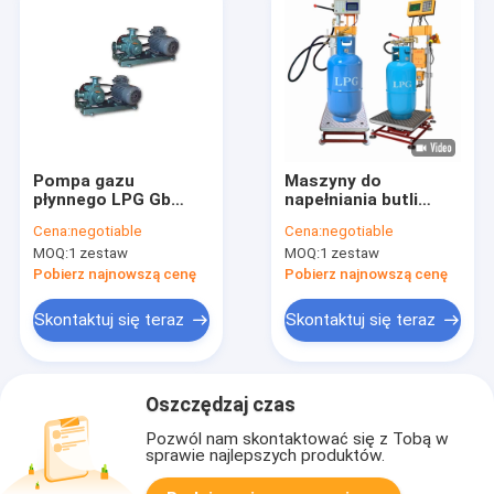
Pompa gazu
Maszyny do
płynnego LPG Gb
napełniania butli
ATEX 12V
gazem LPG w
Cena:
negotiable
Cena:
negotiable
wykonaniu
MOQ:
1 zestaw
MOQ:
1 zestaw
przeciwwybuchowym
ATEX 50g Division
Pobierz najnowszą cenę
Pobierz najnowszą cenę
Skontaktuj się teraz
Skontaktuj się teraz
Oszczędzaj czas
Pozwól nam skontaktować się z Tobą w
sprawie najlepszych produktów.