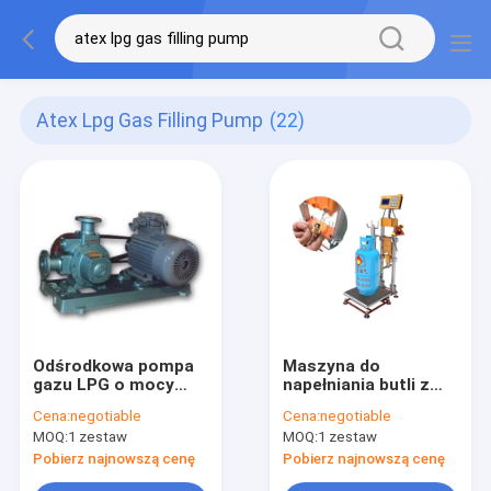
Atex Lpg Gas Filling Pump
(22)
Odśrodkowa pompa
Maszyna do
gazu LPG o mocy
napełniania butli z
2000 W.
gazem LPG ATEX 60
Cena:
negotiable
Cena:
negotiable
Hz 120 kg
MOQ:
1 zestaw
MOQ:
1 zestaw
Pobierz najnowszą cenę
Pobierz najnowszą cenę