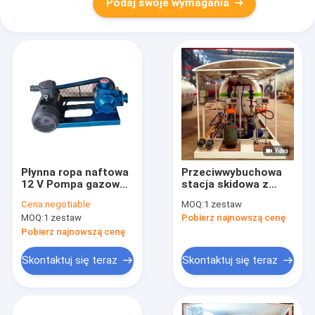
Podaj swoje wymagania
Płynna ropa naftowa
Przeciwwybuchowa
12 V Pompa gazowa
stacja skidowa z
LPG Pompa
gazem LPG 50T
Cena:
negotiable
MOQ:
1 zestaw
wyporowa łopatkowa
Instalacja do
MOQ:
1 zestaw
Pobierz najnowszą cenę
napełniania butli z
propanem
Pobierz najnowszą cenę
Skontaktuj się teraz
Skontaktuj się teraz