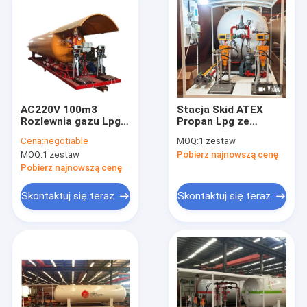
AC220V 100m3
Stacja Skid ATEX
Rozlewnia gazu Lpg o
Propan Lpg ze
wadze 150 kg
wskaźnikiem
Cena:
negotiable
MOQ:
1 zestaw
poziomu cieczy
MOQ:
1 zestaw
Pobierz najnowszą cenę
Pobierz najnowszą cenę
Skontaktuj się teraz
Skontaktuj się teraz
Dom
Produkty
O nas