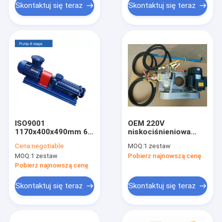
Skontaktuj się teraz
Skontaktuj się teraz
ISO9001
OEM 220V
1170x400x490mm 6-
niskociśnieniowa
stopniowa pompa
elektroniczna pompa
Cena:
negotiable
MOQ:
1 zestaw
gazu LPG 308V 4KW
gazu LPG 2KW
MOQ:
1 zestaw
Pobierz najnowszą cenę
Pobierz najnowszą cenę
Skontaktuj się teraz
Skontaktuj się teraz