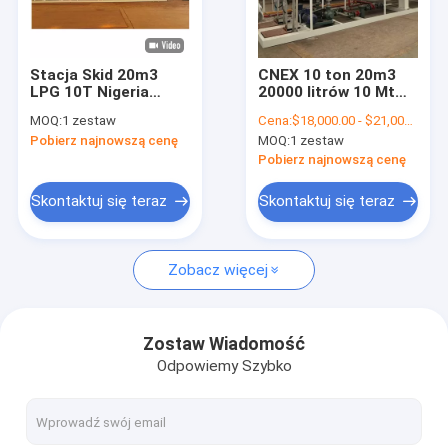
Wycieczka po fabryce
Kontrola jakości
Stacja Skid 20m3
CNEX 10 ton 20m3
LPG 10T Nigeria
20000 litrów 10 Mt
Skontaktuj się z nami
Stacja napełniania
LPG Skid Plant
MOQ:
1 zestaw
Cena:
$18,000.00 - $21,000.00/Set
butli gazowych do
Pobierz najnowszą cenę
MOQ:
1 zestaw
gotowania
Poprosić o wycenę
Pobierz najnowszą cenę
Skontaktuj się teraz
Skontaktuj się teraz
404 Not Found
Zobacz więcej
System śledzenia cylindrów
Śledzenie gazu LPG
Zostaw Wiadomość
Odpowiemy Szybko
Maszyna do napełniania butli gazowych LPG
Skala napełniania butli