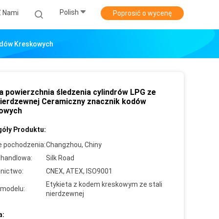
Polish
Z Nami
Poprosić o wycenę
Kodów Kreskowych
a powierzchnia śledzenia cylindrów LPG ze
 nierdzewnej Ceramiczny znacznik kodów
owych
óły Produktu:
e pochodzenia:
Changzhou, Chiny
handlowa:
Silk Road
nictwo:
CNEX, ATEX, ISO9001
Etykieta z kodem kreskowym ze stali
modelu:
nierdzewnej
a: