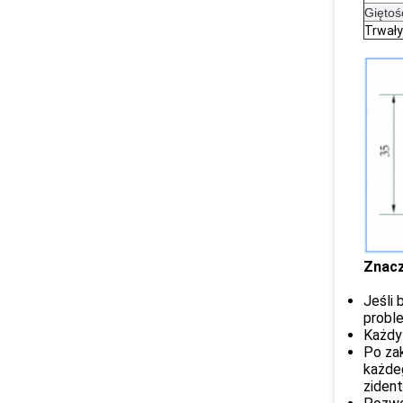
Giętoś
Trwały
Znacz
Jeśli 
proble
Każdy 
Po za
każde
ziden