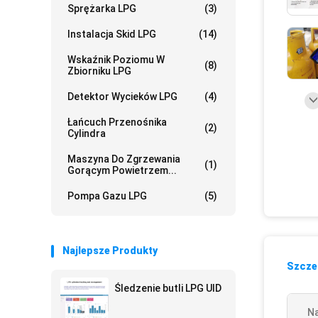
Sprężarka LPG
(3)
Instalacja Skid LPG
(14)
Wskaźnik Poziomu W
(8)
Zbiorniku LPG
Detektor Wycieków LPG
(4)
Łańcuch Przenośnika
(2)
Cylindra
Maszyna Do Zgrzewania
(1)
Gorącym Powietrzem...
Pompa Gazu LPG
(5)
Najlepsze Produkty
Szczeg
Śledzenie butli LPG UID
N