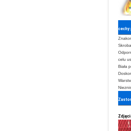
cechy
Znakom
Skroba
Odporn
celu u
Biała 
Doskon
Warstw
Niezni
Zasto
Zdjęci