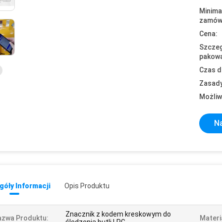
Minima
zamówi
Cena:
Szczeg
pakowa
Czas d
Zasady
Możliw
Na
óły Informacji
Opis Produktu
Znacznik z kodem kreskowym do
azwa Produktu:
Materi