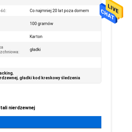
ść:
Co najmniej 20 lat poza domem
100 gramów
Karton
ka
gładki
zchniowa:
acking
,
erdzewnej
,
gładki kod kreskowy śledzenia
ali nierdzewnej