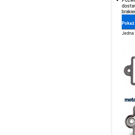
Pozwó
dosta
brakie
Pokaż
Jedna 