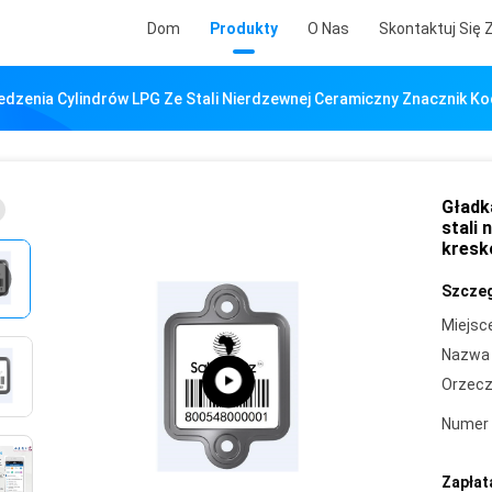
Dom
Produkty
O Nas
Skontaktuj Się 
edzenia Cylindrów LPG Ze Stali Nierdzewnej Ceramiczny Znacznik 
Gładk
stali
kresk
Szczeg
Miejsc
Nazwa 
Orzecz
Numer 
Zapłat