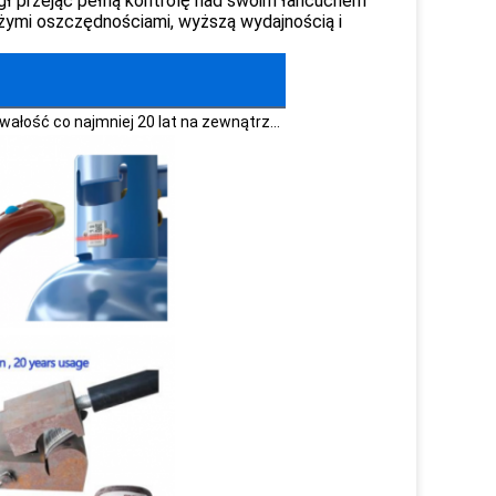
ł przejąć pełną kontrolę nad swoim łańcuchem
użymi oszczędnościami, wyższą wydajnością i
wałość co najmniej 20 lat na zewnątrz...