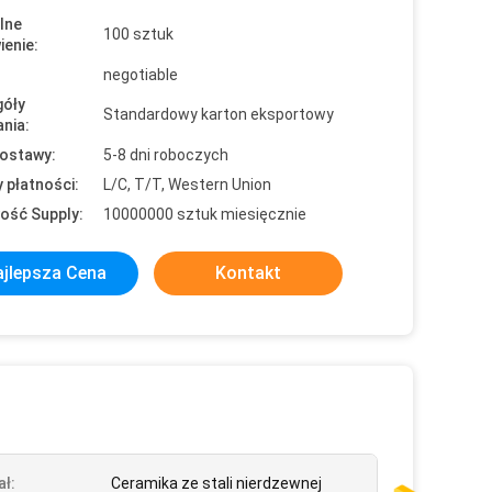
lne
100 sztuk
enie:
negotiable
óły
Standardowy karton eksportowy
nia:
ostawy:
5-8 dni roboczych
 płatności:
L/C, T/T, Western Union
ość Supply:
10000000 sztuk miesięcznie
jlepsza Cena
Kontakt
ał:
Ceramika ze stali nierdzewnej