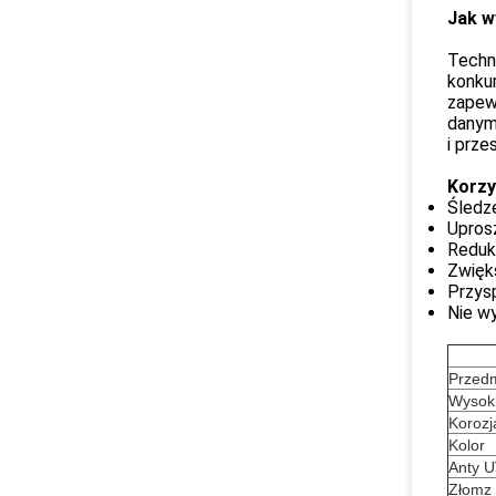
Jak w
Techn
konkur
zapewn
danymi
i prze
Korzy
Śledz
Upros
Reduk
Zwięk
Przys
Nie w
Przedm
Wysok
Korozj
Kolor
Anty 
Złom
z