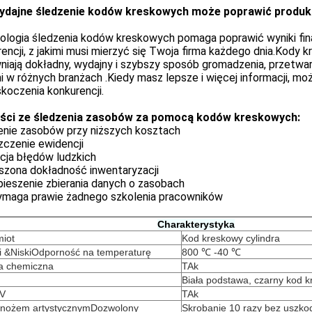
ydajne śledzenie kodów kreskowych może poprawić produ
ologia śledzenia kodów kreskowych pomaga poprawić wyniki fin
encji, z jakimi musi mierzyć się Twoja firma każdego dnia.Kody
iają dokładny, wydajny i szybszy sposób gromadzenia, przetwarza
 w różnych branżach .Kiedy masz lepsze i więcej informacji, mo
skoczenia konkurencji.
ści ze śledzenia zasobów za pomocą kodów kreskowych:
enie zasobów przy niższych kosztach
zczenie ewidencji
cja błędów ludzkich
szona dokładność inwentaryzacji
pieszenie zbierania danych o zasobach
ymaga prawie żadnego szkolenia pracowników
Charakterystyka
iot
Kod kreskowy cylindra
i &
Niski
Odporność na temperaturę
800 ℃ -40 ℃
a chemiczna
TAk
Biała podstawa, czarny kod 
UV
TAk
 nożem artystycznym
Dozwolony
Skrobanie 10 razy bez uszko