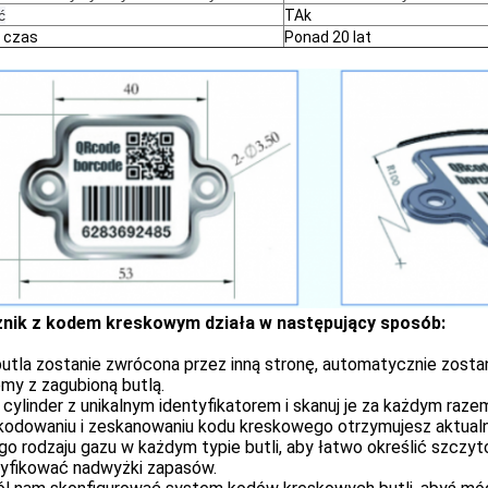
ć
TAk
 czas
Ponad 20 lat
nik z kodem kreskowym działa w następujący sposób:
butla zostanie zwrócona przez inną stronę, automatycznie zosta
my z zagubioną butlą.
cylinder z unikalnym identyfikatorem i skanuj je za każdym raze
kodowaniu i zeskanowaniu kodu kreskowego otrzymujesz aktualne
go rodzaju gazu w każdym typie butli, aby łatwo określić szcz
tyfikować nadwyżki zapasów.