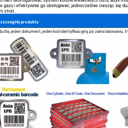
l nam skonfigurować system kodów kreskowych butli, abyś móg
w gazu i efektywnie go obsługiwać, jednocześnie ciesząc się d
m strat...
 szczegóły produktu
butla, jeden dokument, jeden kod identyfikacyjny, po zainstalowaniu, tr