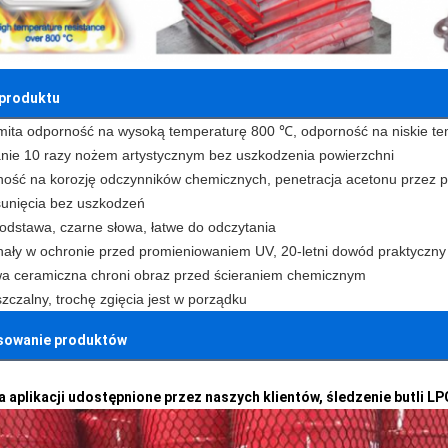
 produktu
ita odporność na wysoką temperaturę 800 ℃, odporność na niskie t
nie 10 razy nożem artystycznym bez uszkodzenia powierzchni
ość na korozję odczynników chemicznych, penetracja acetonu przez pół
sunięcia bez uszkodzeń
podstawa, czarne słowa, łatwe do odczytania
ały w ochronie przed promieniowaniem UV, 20-letni dowód praktyczny
a ceramiczna chroni obraz przed ścieraniem chemicznym
szczalny, trochę zgięcia jest w porządku
sowanie produktów
a aplikacji udostępnione przez naszych klientów, śledzenie butli LP