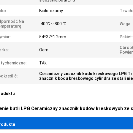
śledzenia butli LPG
lor:
Biało-czarny
Trwało
dporność Na
-40 ℃ ~ 800 ℃
Waga:
emperaturę:
miar:
54*37*1.2mm
Pakiet:
Obrób
rka:
Oem
Powier
tychemiczne:
TAk
Ceramiczny znacznik kodu kreskowego LPG Tr
dkreślić:
znacznik kodu kreskowego cylindra ze stali ni
roduktu
enie butli LPG Ceramiczny znacznik kodów kreskowych ze st
roduktu