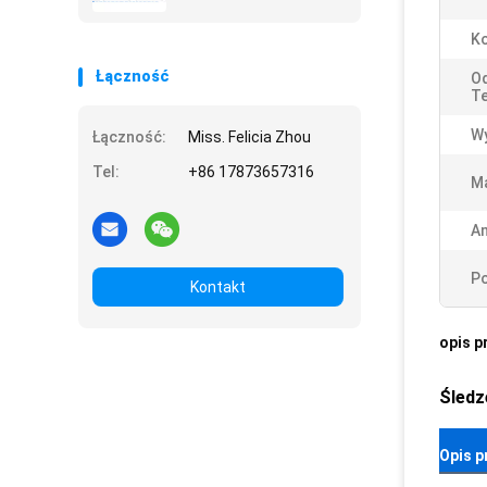
Ko
Łączność
O
T
Wy
Łączność:
Miss. Felicia Zhou
Tel:
+86 17873657316
Ma
An
Po
Kontakt
opis p
Śledz
Opis p